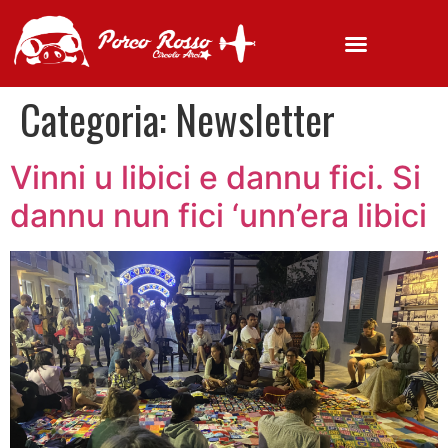
Categoria:
Newsletter
Vinni u libici e dannu fici. Si
dannu nun fici ‘unn’era libici