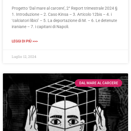
Progetto ‘Dal mare al carcere’, 2° Report trimestrale 2024 §
1. Introduzione – 2. Caso Kinsa – 3. Articolo 12bis – 4. i
‘calciatori libici’ – 5. La deportazione di M. – 6. Le detenute
iraniane – 7. i capitani di Napoli.
LEGGI DI PIÙ >>>
Luglio 12, 2024
DAL MARE AL CARCERE